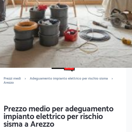
elettrico per rischio sisma va da
500€ a 2500€
Vuoi sapere il prezzo preciso per adeguamento impianto elettrico
per rischio sisma? Ottieni preventivi gratuiti.
È completamente gratuito
Trova elettricisti
Prezzi medi
>
Adeguamento impianto elettrico per rischio sisma
>
Arezzo
Prezzo medio per adeguamento
impianto elettrico per rischio
sisma a Arezzo