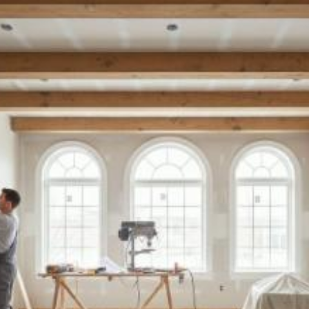
Quanto costa
adeguamento
impianto elettrico per
rischio sisma a
Arezzo? Prezzi e
tariffe 2026
Il costo medio per adeguamento impianto