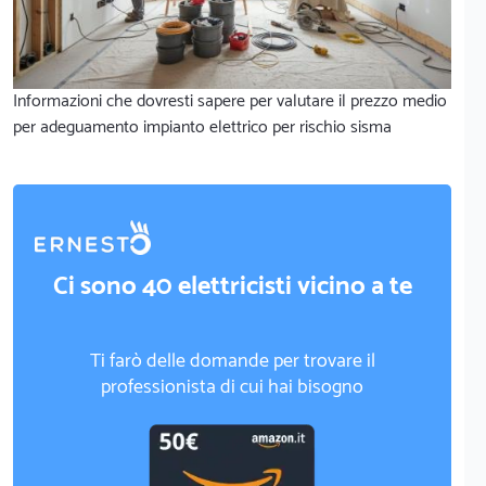
Informazioni che dovresti sapere per valutare il prezzo medio
per adeguamento impianto elettrico per rischio sisma
Ci sono 40 elettricisti vicino a te
Ti farò delle domande per trovare il
professionista di cui hai bisogno