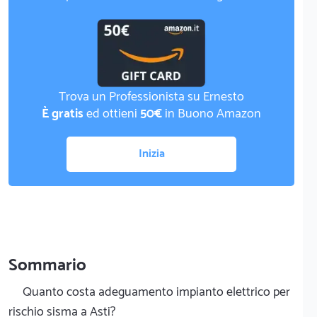
Trova un Professionista su Ernesto
È gratis
ed ottieni
50€
in Buono Amazon
Inizia
Sommario
Quanto costa adeguamento impianto elettrico per
rischio sisma a Asti?