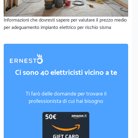
Informazioni che dovresti sapere per valutare il prezzo medio
per adeguamento impianto elettrico per rischio sisma
Ci sono 40 elettricisti vicino a te
Ti farò delle domande per trovare il
professionista di cui hai bisogno