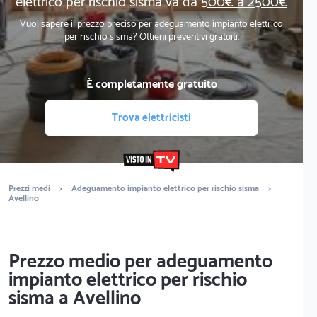
elettrico per rischio sisma va da
500€ a 2500€
Vuoi sapere il prezzo preciso per adeguamento impianto elettrico
per rischio sisma? Ottieni preventivi gratuiti.
È completamente gratuito
Trova elettricisti
Prezzi medi
>
Adeguamento impianto elettrico per rischio sisma
>
Avellino
Prezzo medio per adeguamento
impianto elettrico per rischio
sisma a Avellino