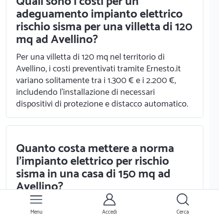
Quali sono i costi per un
adeguamento impianto elettrico
rischio sisma per una villetta di 120
mq ad Avellino?
Per una villetta di 120 mq nel territorio di
Avellino, i costi preventivati tramite Ernesto.it
variano solitamente tra i 1.300 € e i 2.200 €,
includendo l'installazione di necessari
dispositivi di protezione e distacco automatico.
Quanto costa mettere a norma
l'impianto elettrico per rischio
sisma in una casa di 150 mq ad
Avellino?
Il costo per una casa di 150 mq ad Avellino
Menu
Accedi
Cerca
rientra mediamente in una fascia tra i 1.500 € e i