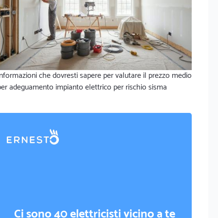
Informazioni che dovresti sapere per valutare il prezzo medio
per adeguamento impianto elettrico per rischio sisma
Ci sono 40 elettricisti vicino a te