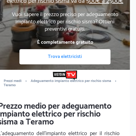
elettrico per rischio sisma va da
500€ a 2500€
Vuoi sapere il prezzo preciso per adeguamento
impianto elettrico per rischio sisma? Ottieni
preventivi gratuiti.
È completamente gratuito
Trova elettricisti
Prezzi medi
>
Adeguamento impianto elettrico per rischio sisma
>
Teramo
Prezzo medio per adeguamento
impianto elettrico per rischio
sisma a Teramo
L'adeguamento dell'impianto elettrico per il rischio