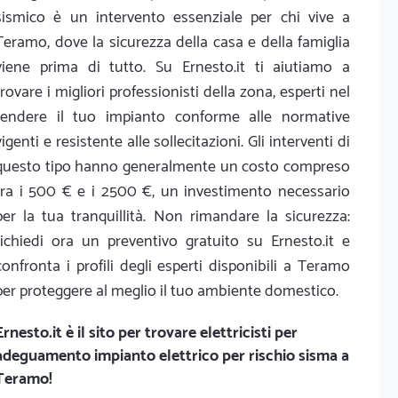
sismico è un intervento essenziale per chi vive a
Teramo, dove la sicurezza della casa e della famiglia
viene prima di tutto. Su Ernesto.it ti aiutiamo a
trovare i migliori professionisti della zona, esperti nel
rendere il tuo impianto conforme alle normative
vigenti e resistente alle sollecitazioni. Gli interventi di
questo tipo hanno generalmente un costo compreso
tra i 500 € e i 2500 €, un investimento necessario
per la tua tranquillità. Non rimandare la sicurezza:
richiedi ora un preventivo gratuito su Ernesto.it e
confronta i profili degli esperti disponibili a Teramo
per proteggere al meglio il tuo ambiente domestico.
Ernesto.it
è il sito per trovare elettricisti per
adeguamento impianto elettrico per rischio sisma a
Teramo!