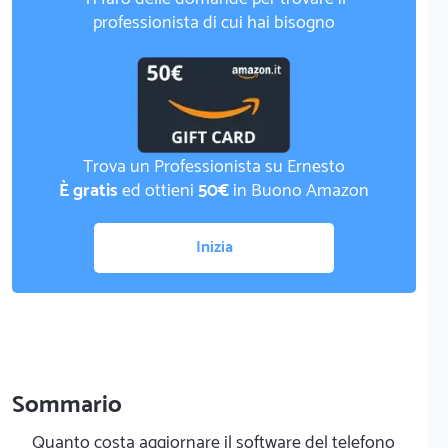
professionista di cui hai bisogno
Trova un Professionista su Ernesto
È gratis
ed ottieni
50€
in Buono Amazon
Inizia
Sommario
Quanto costa aggiornare il software del telefono