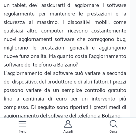
un tablet, devi assicurarti di aggiornare il software
regolarmente per mantenere le prestazioni e la
sicurezza al massimo. I dispositivi mobili, come
qualsiasi altro computer, ricevono costantemente
nuovi aggiornamenti software che correggono bug,
migliorano le prestazioni generali e aggiungono
nuove funzionalità. Ma quanto costa l'aggiornamento
software del telefono a Bolzano?
L'aggiornamento del software può variare a seconda
del dispositivo, del produttore e di altri fattori. I prezzi
possono variare da un semplice controllo gratuito
fino a centinaia di euro per un intervento più
complesso. Di seguito sono riportati i prezzi medi di
aggiornamento del software del telefono a Bolzano.
Installazione di un aggiornamento di sistema
Se il tuo telefono ha bisogno di un aggiornamento di
Menu
Accedi
Cerca