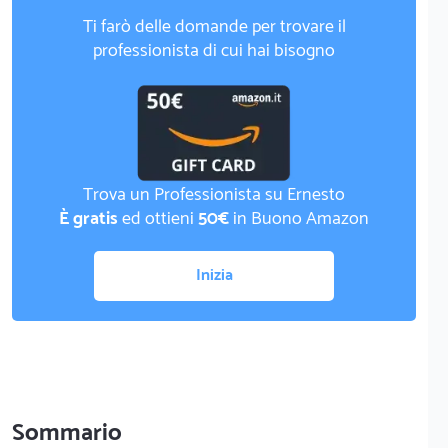
Ti farò delle domande per trovare il
professionista di cui hai bisogno
Trova un Professionista su Ernesto
È gratis
ed ottieni
50€
in Buono Amazon
Inizia
Sommario