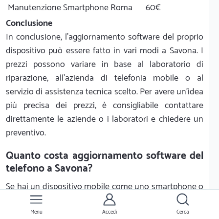
Manutenzione Smartphone Roma
60€
Conclusione
In conclusione, l'aggiornamento software del proprio
dispositivo può essere fatto in vari modi a Savona. I
prezzi possono variare in base al laboratorio di
riparazione, all'azienda di telefonia mobile o al
servizio di assistenza tecnica scelto. Per avere un'idea
più precisa dei prezzi, è consigliabile contattare
direttamente le aziende o i laboratori e chiedere un
preventivo.
Quanto costa aggiornamento software del
telefono a Savona?
Se hai un dispositivo mobile come uno smartphone o
un tablet, devi assicurarti di aggiornare il software
regolarmente per mantenere le prestazioni e la
Menu
Accedi
Cerca