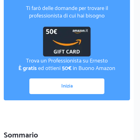
Ti farò delle domande per trovare il
professionista di cui hai bisogno
Trova un Professionista su Ernesto
È gratis
ed ottieni
50€
in Buono Amazon
Inizia
Sommario