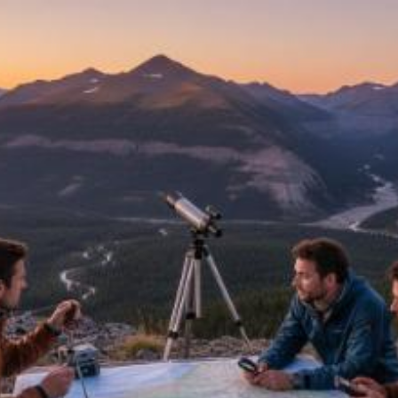
Quanto costa
effettuare l'analisi del
terreno a Brescia?
Prezzi e tariffe 2026
Il costo medio per effettuare l'analisi del
terreno va da
25€ a 2000€
Vuoi sapere il prezzo preciso per effettuare l'analisi del terreno?
Ottieni preventivi gratuiti.