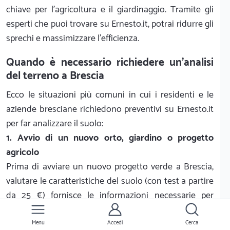
chiave per l'agricoltura e il giardinaggio. Tramite gli
esperti che puoi trovare su Ernesto.it, potrai ridurre gli
sprechi e massimizzare l'efficienza.
Quando è necessario richiedere un'analisi
del terreno a Brescia
Ecco le situazioni più comuni in cui i residenti e le
aziende bresciane richiedono preventivi su Ernesto.it
per far analizzare il suolo:
1. Avvio di un nuovo orto, giardino o progetto
agricolo
Prima di avviare un nuovo progetto verde a Brescia,
valutare le caratteristiche del suolo (con test a partire
da 25 €) fornisce le informazioni necessarie per
pianificare il lavoro in modo adeguato e assicurare il
successo delle colture.
Menu
Accedi
Cerca