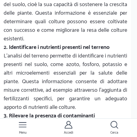
del suolo, cioè la sua capacità di sostenere la crescita
delle piante. Questa informazione è essenziale per
determinare quali colture possono essere coltivate
con successo e come migliorare la resa delle colture
esistenti.
2. Identificare i nutrienti presenti nel terreno
L'analisi del terreno permette di identificare i nutrienti
presenti nel suolo, come azoto, fosforo, potassio e
altri microelementi essenziali per la salute delle
piante. Questa informazione consente di adottare
misure correttive, ad esempio attraverso l'aggiunta di
fertilizzanti specifici, per garantire un adeguato
apporto di nutrienti alle colture.
3. Rilevare la presenza di contaminanti
L'analisi del terreno può rilevare la presenza di
contaminanti, come metalli pesanti o sostanze
Menu
Accedi
Cerca