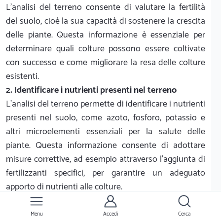
L'analisi del terreno consente di valutare la fertilità
del suolo, cioè la sua capacità di sostenere la crescita
delle piante. Questa informazione è essenziale per
determinare quali colture possono essere coltivate
con successo e come migliorare la resa delle colture
esistenti.
2. Identificare i nutrienti presenti nel terreno
L'analisi del terreno permette di identificare i nutrienti
presenti nel suolo, come azoto, fosforo, potassio e
altri microelementi essenziali per la salute delle
piante. Questa informazione consente di adottare
misure correttive, ad esempio attraverso l'aggiunta di
fertilizzanti specifici, per garantire un adeguato
apporto di nutrienti alle colture.
3. Rilevare la presenza di contaminanti
L'analisi del terreno può rilevare la presenza di
Menu
Accedi
Cerca