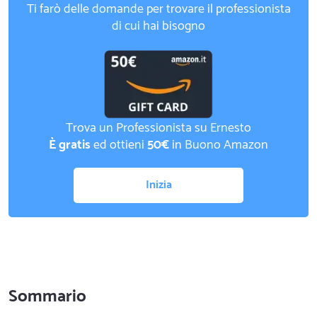
Ti farò delle domande per trovare il professionista
di cui hai bisogno
Trova un Professionista su Ernesto
È gratis
ed ottieni
50€
in Buono Amazon
Inizia
Sommario