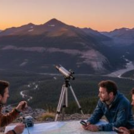
Quanto costa
effettuare l'analisi del
terreno a Taranto?
Prezzi e tariffe 2026
Il costo medio per effettuare l'analisi del
terreno va da
25€ a 2000€
Vuoi sapere il prezzo preciso per effettuare l'analisi del terreno?
Ottieni preventivi gratuiti.