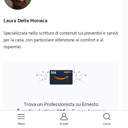
Laura Della Monaca
Specializzata nella scrittura di contenuti sui preventivi e servizi
per la casa, con particolare attenzione al comfort e al
risparmio.
Trova un Professionista su Ernesto
È gratis
ed ottieni
50€
in Buono Amazon
Scopri di più
Menu
Accedi
Cerca