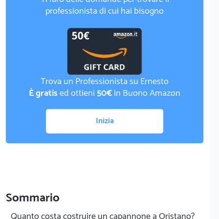
professionista di cui hai bisogno
Trova un Professionista su Ernesto
È gratis
ed ottieni
50€
in Buono Amazon
Inizia
Sommario
Quanto costa costruire un capannone a Oristano?