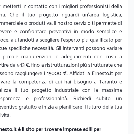
r metterti in contatto con i migliori professionisti della
na. Che il tuo progetto riguardi un'area logistica,
mmerciale o produttiva, il nostro servizio ti permette di
cevere e confrontare preventivi in modo semplice e
loce, aiutandoti a scegliere l'esperto più qualificato per
 tue specifiche necessità. Gli interventi possono variare
 piccole manutenzioni o adeguamenti con costi a
rtire da 543 €, fino a ristrutturazioni più strutturate che
ssono raggiungere i 15000 €. Affidati a Ernesto.it per
ovare la competenza di cui hai bisogno a Taranto e
alizza il tuo progetto industriale con la massima
asparenza e professionalità. Richiedi subito un
eventivo gratuito e inizia a pianificare il futuro della tua
ività.
nesto.it
è il sito per trovare imprese edili per