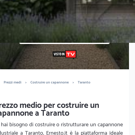
Vuoi sapere il prezzo preciso per costruire un
capannone? Ottieni preventivi gratuiti.
È completamente gratuito
Trova imprese edili
Prezzi medi
>
Costruire un capannone
>
Taranto
rezzo medio per costruire un
apannone a Taranto
 hai bisogno di costruire o ristrutturare un capannone
dustriale a Taranto, Ernesto.it è la piattaforma ideale