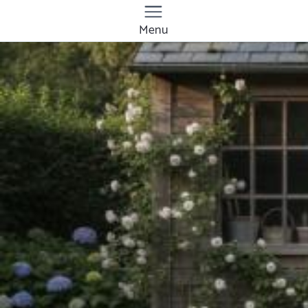
Menu
Quanto costa
costruire un
capannone a
Taranto? Prezzi e
tariffe 2026
Il costo medio per costruire un capannone va
da
543€ a 15000€