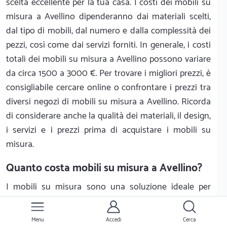
scelta eccellente per la tua casa. I costi dei mobili su
misura a Avellino dipenderanno dai materiali scelti,
dal tipo di mobili, dal numero e dalla complessità dei
pezzi, così come dai servizi forniti. In generale, i costi
totali dei mobili su misura a Avellino possono variare
da circa 1500 a 3000 €. Per trovare i migliori prezzi, è
consigliabile cercare online o confrontare i prezzi tra
diversi negozi di mobili su misura a Avellino. Ricorda
di considerare anche la qualità dei materiali, il design,
i servizi e i prezzi prima di acquistare i mobili su
misura.
Quanto costa mobili su misura a Avellino?
I mobili su misura sono una soluzione ideale per
sfruttare al meglio lo spazio a disposizione e arredare
con stile e funzionalità la propria casa. Ma quanto
Menu
Accedi
Cerca