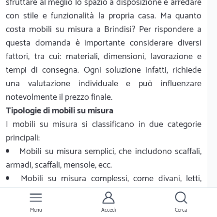
sfruttare al meglio lo spazio a disposizione e arredare
con stile e funzionalità la propria casa. Ma quanto
costa mobili su misura a Brindisi? Per rispondere a
questa domanda è importante considerare diversi
fattori, tra cui: materiali, dimensioni, lavorazione e
tempi di consegna. Ogni soluzione infatti, richiede
una valutazione individuale e può influenzare
notevolmente il prezzo finale.
Tipologie di mobili su misura
I mobili su misura si classificano in due categorie
principali:
Mobili su misura semplici, che includono scaffali,
armadi, scaffali, mensole, ecc.
Mobili su misura complessi, come divani, letti,
scrivanie, cucine, ecc.
Prezzo dei mobili su misura a Brindisi
Menu
Accedi
Cerca