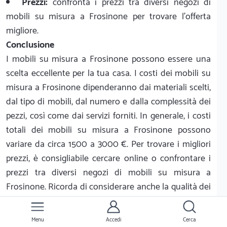
Prezzi:
confronta i prezzi tra diversi negozi di
mobili su misura a Frosinone per trovare l'offerta
migliore.
Conclusione
I mobili su misura a Frosinone possono essere una
scelta eccellente per la tua casa. I costi dei mobili su
misura a Frosinone dipenderanno dai materiali scelti,
dal tipo di mobili, dal numero e dalla complessità dei
pezzi, così come dai servizi forniti. In generale, i costi
totali dei mobili su misura a Frosinone possono
variare da circa 1500 a 3000 €. Per trovare i migliori
prezzi, è consigliabile cercare online o confrontare i
prezzi tra diversi negozi di mobili su misura a
Frosinone. Ricorda di considerare anche la qualità dei
materiali, il design, i servizi e i prezzi prima di
acquistare i mobili su misura.
Menu
Accedi
Cerca