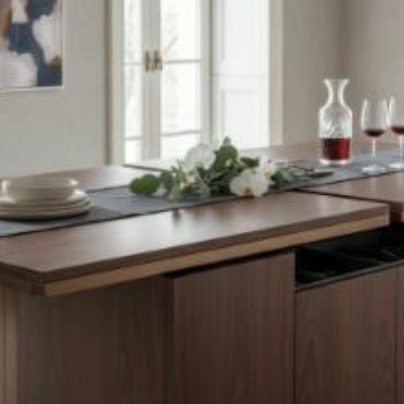
Quanto costa il
mobile su misura a
Lecco? Prezzi e tariffe
2026
Il costo medio per il mobile su misura va da
100€ a 2000€
Vuoi sapere il prezzo preciso per il mobile su misura? Ottieni
preventivi gratuiti.