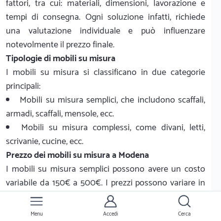
fattori, tra cui: materiali, dimensioni, lavorazione e
tempi di consegna. Ogni soluzione infatti, richiede
una valutazione individuale e può influenzare
notevolmente il prezzo finale.
Tipologie di mobili su misura
I mobili su misura si classificano in due categorie
principali:
Mobili su misura semplici, che includono scaffali,
armadi, scaffali, mensole, ecc.
Mobili su misura complessi, come divani, letti,
scrivanie, cucine, ecc.
Prezzo dei mobili su misura a Modena
I mobili su misura semplici possono avere un costo
variabile da 150€ a 500€. I prezzi possono variare in
base ai materiali, alla dimensione, alla complessità
della lavorazione e ai tempi di consegna. Di seguito
Menu
Accedi
Cerca