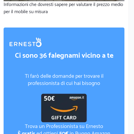
Informazioni che dovresti sapere per valutare il prezzo medio
per il mobile su misura
Ci sono 36 falegnami vicino a te
Ti farò delle domande per trovare il
professionista di cui hai bisogno
Trova un Professionista su Ernesto
È gratis
ed ottieni
50€
in Buono Amazon