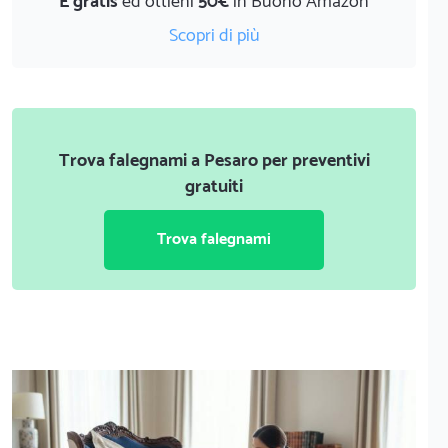
È gratis
ed ottieni
50€
in Buono Amazon
Scopri di più
Trova falegnami a Pesaro per preventivi
gratuiti
Trova falegnami