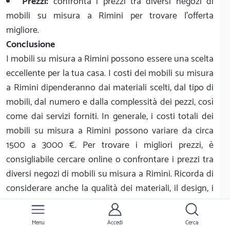
Prezzi:
confronta i prezzi tra diversi negozi di
mobili su misura a Rimini per trovare l'offerta
migliore.
Conclusione
I mobili su misura a Rimini possono essere una scelta
eccellente per la tua casa. I costi dei mobili su misura
a Rimini dipenderanno dai materiali scelti, dal tipo di
mobili, dal numero e dalla complessità dei pezzi, così
come dai servizi forniti. In generale, i costi totali dei
mobili su misura a Rimini possono variare da circa
1500 a 3000 €. Per trovare i migliori prezzi, è
consigliabile cercare online o confrontare i prezzi tra
diversi negozi di mobili su misura a Rimini. Ricorda di
considerare anche la qualità dei materiali, il design, i
servizi e i prezzi prima di acquistare i mobili su misura.
Menu
Accedi
Cerca
Quanto costa mobili su misura a Rimini?