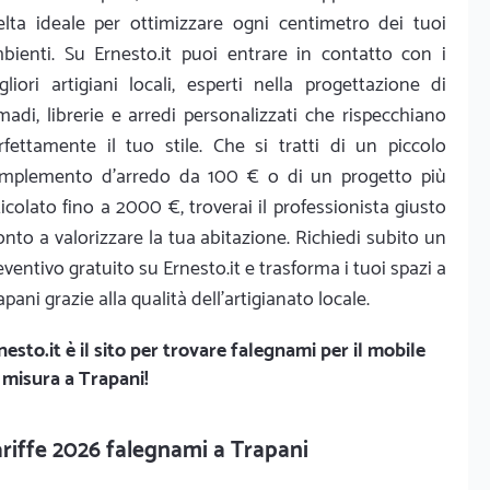
elta ideale per ottimizzare ogni centimetro dei tuoi
bienti. Su Ernesto.it puoi entrare in contatto con i
gliori artigiani locali, esperti nella progettazione di
madi, librerie e arredi personalizzati che rispecchiano
rfettamente il tuo stile. Che si tratti di un piccolo
mplemento d'arredo da 100 € o di un progetto più
ticolato fino a 2000 €, troverai il professionista giusto
onto a valorizzare la tua abitazione. Richiedi subito un
eventivo gratuito su Ernesto.it e trasforma i tuoi spazi a
apani grazie alla qualità dell'artigianato locale.
nesto.it
è il sito per trovare falegnami per il mobile
 misura a Trapani!
riffe 2026 falegnami a Trapani