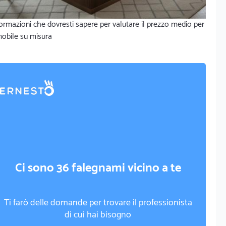
ormazioni che dovresti sapere per valutare il prezzo medio per
mobile su misura
Ci sono 36 falegnami vicino a te
Ti farò delle domande per trovare il professionista
di cui hai bisogno