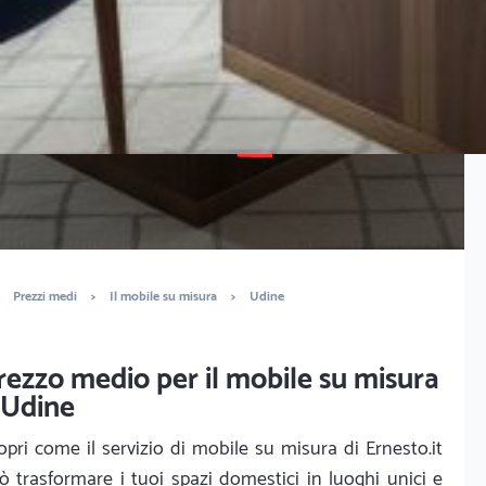
È completamente gratuito
Trova falegnami
Prezzi medi
>
Il mobile su misura
>
Udine
rezzo medio per il mobile su misura
 Udine
opri come il servizio di mobile su misura di Ernesto.it
ò trasformare i tuoi spazi domestici in luoghi unici e