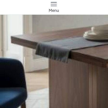
Menu
Quanto costa il
mobile su misura a
Udine? Prezzi e tariffe
2026
Il costo medio per il mobile su misura va da
100€ a 2000€
Vuoi sapere il prezzo preciso per il mobile su
misura? Ottieni preventivi gratuiti.