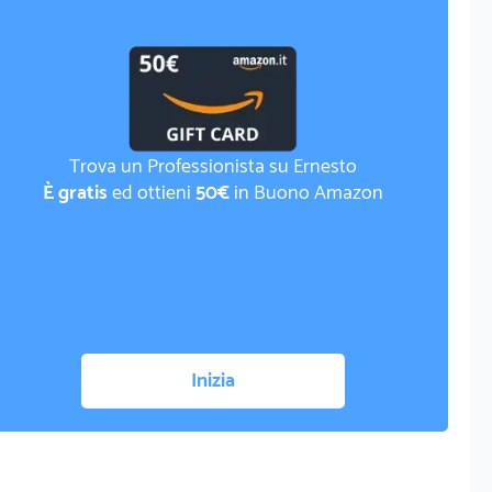
Trova un Professionista su Ernesto
È gratis
ed ottieni
50€
in Buono Amazon
Inizia