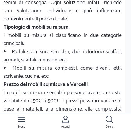
tempi di consegna. Ogni soluzione infatti, richiede
una valutazione individuale e può influenzare
notevolmente il prezzo finale.
Tipologie di mobili su misura
I mobili su misura si classificano in due categorie
principali:
Mobili su misura semplici, che includono scaffali,
armadi, scaffali, mensole, ecc.
Mobili su misura complessi, come divani, letti,
scrivanie, cucine, ecc.
Prezzo dei mobili su misura a Vercelli
I mobili su misura semplici possono avere un costo
variabile da 150€ a 500€. I prezzi possono variare in
base ai materiali, alla dimensione, alla complessità
della lavorazione e ai tempi di consegna. Di seguito
una tabella con alcuni esempi di prezzo dei mobili su
Menu
Accedi
Cerca