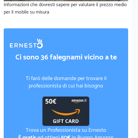
Informazioni che dovresti sapere per valutare il prezzo medio
per il mobile su misura
Ci sono 36 falegnami vicino a te
Ti farò delle domande per trovare il
professionista di cui hai bisogno
Trova un Professionista su Ernesto
È gratis
ed ottieni
50€
in Buono Amazon