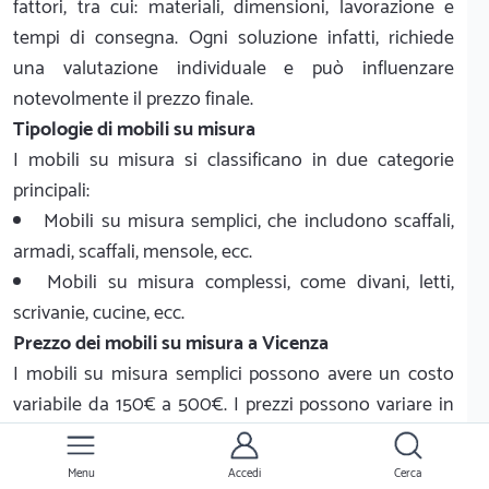
fattori, tra cui: materiali, dimensioni, lavorazione e
tempi di consegna. Ogni soluzione infatti, richiede
una valutazione individuale e può influenzare
notevolmente il prezzo finale.
Tipologie di mobili su misura
I mobili su misura si classificano in due categorie
principali:
Mobili su misura semplici, che includono scaffali,
armadi, scaffali, mensole, ecc.
Mobili su misura complessi, come divani, letti,
scrivanie, cucine, ecc.
Prezzo dei mobili su misura a Vicenza
I mobili su misura semplici possono avere un costo
variabile da 150€ a 500€. I prezzi possono variare in
base ai materiali, alla dimensione, alla complessità
della lavorazione e ai tempi di consegna. Di seguito
Menu
Accedi
Cerca