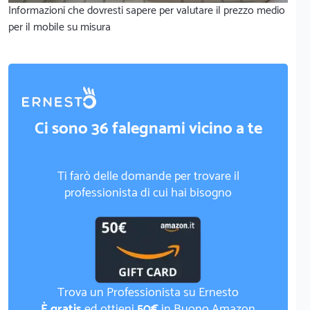
Informazioni che dovresti sapere per valutare il prezzo medio
per il mobile su misura
Ci sono 36 falegnami vicino a te
Ti farò delle domande per trovare il
professionista di cui hai bisogno
Trova un Professionista su Ernesto
È gratis
ed ottieni
50€
in Buono Amazon