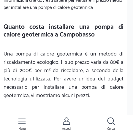
Informazioni che dovresti sapere per valutare il prezzo medio
per installare una pompa di calore geotermica
Quanto costa installare una pompa di
calore geotermica a Campobasso
Una pompa di calore geotermica è un metodo di
riscaldamento ecologico. Il suo prezzo varia da 80€ a
più di 200€ per m² da riscaldare, a seconda della
tecnologia utilizzata. Per avere un'idea del budget
necessario per installare una pompa di calore
geotermica, vi mostriamo alcuni prezzi.
Come funziona una pompa di calore
geotermica a Campobasso
Menu
Accedi
Cerca