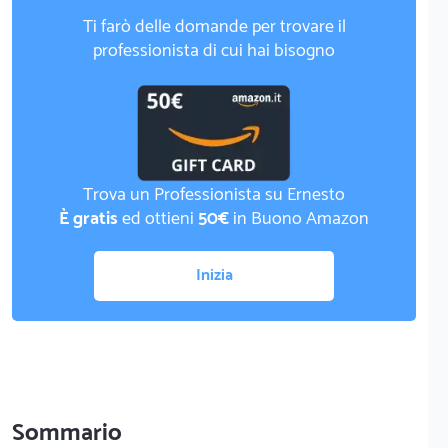
Ti farò delle domande per trovare il
professionista di cui hai bisogno
Trova un Professionista su Ernesto
È gratis
ed ottieni
50€
in Buono Amazon
Inizia
Sommario