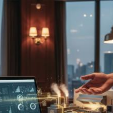
Quanto costa
installare impianti
geotermici a
Campobasso? Prezzi e
tariffe 2026
Il costo medio per installare impianti
geotermici va da
15000€ a 60000€
Vuoi sapere il prezzo preciso per installare impianti geotermici?