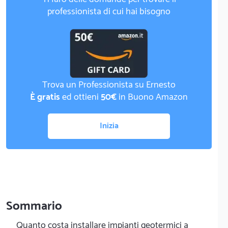
professionista di cui hai bisogno
Trova un Professionista su Ernesto
È gratis
ed ottieni
50€
in Buono Amazon
Inizia
Sommario
Quanto costa installare impianti geotermici a