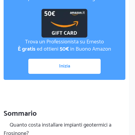
Trova un Professionista su Ernesto
È gratis
ed ottieni
50€
in Buono Amazon
Inizia
Sommario
Quanto costa installare impianti geotermici a
Frosinone?