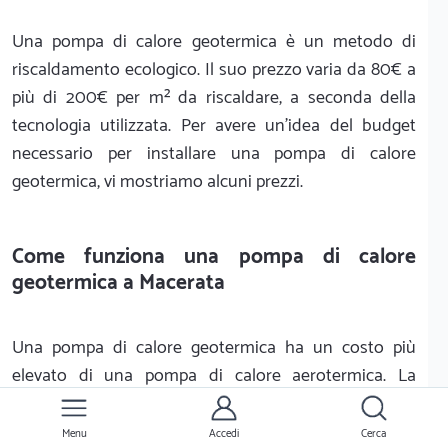
Una pompa di calore geotermica è un metodo di
riscaldamento ecologico. Il suo prezzo varia da 80€ a
più di 200€ per m² da riscaldare, a seconda della
tecnologia utilizzata. Per avere un'idea del budget
necessario per installare una pompa di calore
geotermica, vi mostriamo alcuni prezzi.
Come funziona una pompa di calore
geotermica a Macerata
Una pompa di calore geotermica ha un costo più
elevato di una pompa di calore aerotermica. La
pompa di calore geotermica è paragonabile a una
pompa di calore idrotermica che recupera il calore
Menu
Accedi
Cerca