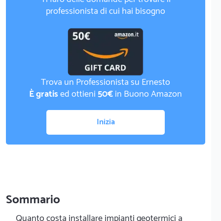
professionista di cui hai bisogno
Trova un Professionista su Ernesto
È gratis
ed ottieni
50€
in Buono Amazon
Inizia
Sommario
Quanto costa installare impianti geotermici a