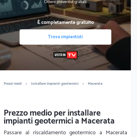
Ottieni preventivi gratuiti.
È completamente gratuito
Trova impiantisti
Prezzi medi
>
Installare impianti geotermici
>
Macerata
Prezzo medio per installare
impianti geotermici a Macerata
Passare al riscaldamento geotermico a Macerata