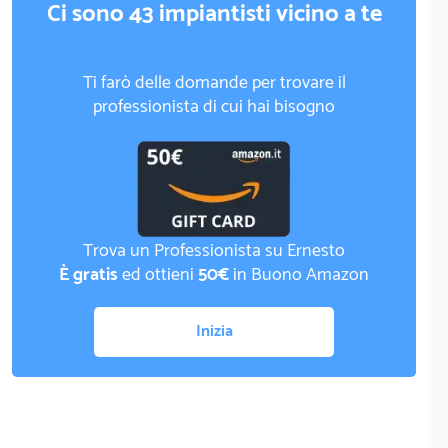
Ci sono 43 impiantisti vicino a te
Ti farò delle domande per trovare il
professionista di cui hai bisogno
Trova un Professionista su Ernesto
È gratis
ed ottieni
50€
in Buono Amazon
Inizia