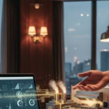
Quanto costa
installare impianti
geotermici a Matera?
Prezzi e tariffe 2026
Il costo medio per installare impianti
geotermici va da
15000€ a 60000€
Vuoi sapere il prezzo preciso per installare impianti geotermici?
Ottieni preventivi gratuiti.