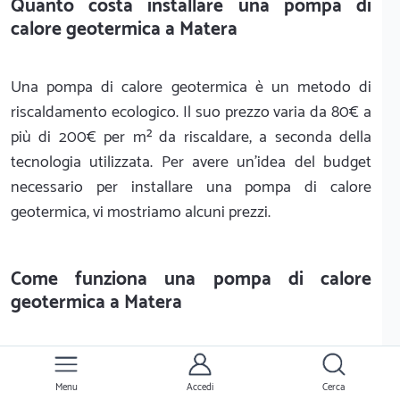
Quanto costa installare una pompa di
calore geotermica a Matera
Una pompa di calore geotermica è un metodo di
riscaldamento ecologico. Il suo prezzo varia da 80€ a
più di 200€ per m² da riscaldare, a seconda della
tecnologia utilizzata. Per avere un'idea del budget
necessario per installare una pompa di calore
geotermica, vi mostriamo alcuni prezzi.
Come funziona una pompa di calore
geotermica a Matera
Una pompa di calore geotermica ha un costo più
elevato di una pompa di calore aerotermica. La
Menu
Accedi
Cerca