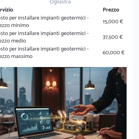
Ogliastra
rvizio
Prezzo
sto per installare impianti geotermici -
15,000 €
ezzo minimo
sto per installare impianti geotermici -
37,500 €
ezzo medio
sto per installare impianti geotermici -
60,000 €
ezzo massimo