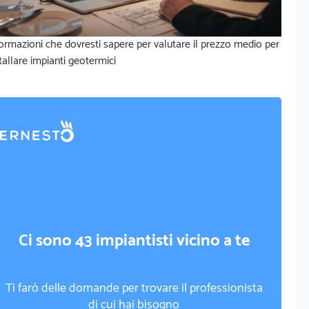
ormazioni che dovresti sapere per valutare il prezzo medio per
tallare impianti geotermici
Ci sono 43 impiantisti vicino a te
Ti farò delle domande per trovare il professionista
di cui hai bisogno