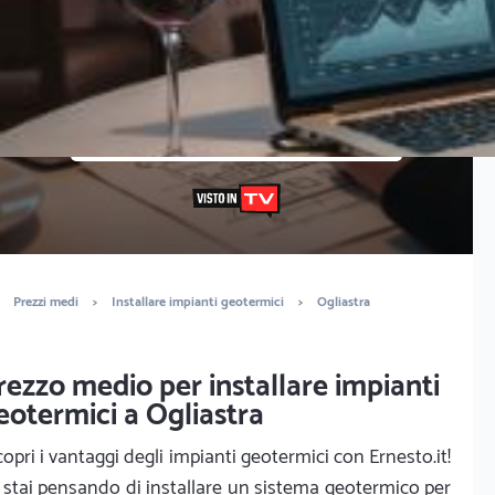
Vuoi sapere il prezzo preciso per installare impianti
geotermici? Ottieni preventivi gratuiti.
È completamente gratuito
Trova impiantisti
Prezzi medi
>
Installare impianti geotermici
>
Ogliastra
rezzo medio per installare impianti
eotermici a Ogliastra
copri i vantaggi degli impianti geotermici con Ernesto.it!
 stai pensando di installare un sistema geotermico per