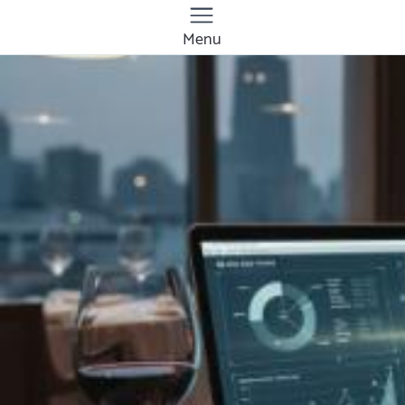
Menu
Quanto costa
installare impianti
geotermici a
Ogliastra? Prezzi e
tariffe 2026
Il costo medio per installare impianti
geotermici va da
15000€ a 60000€