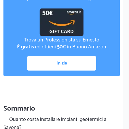
Trova un Professionista su Ernesto
È gratis
ed ottieni
50€
in Buono Amazon
Inizia
Sommario
Quanto costa installare impianti geotermici a
Savona?