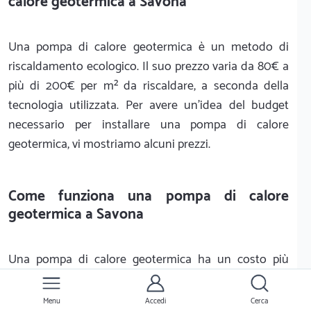
calore geotermica a Savona
Una pompa di calore geotermica è un metodo di
riscaldamento ecologico. Il suo prezzo varia da 80€ a
più di 200€ per m² da riscaldare, a seconda della
tecnologia utilizzata. Per avere un'idea del budget
necessario per installare una pompa di calore
geotermica, vi mostriamo alcuni prezzi.
Come funziona una pompa di calore
geotermica a Savona
Una pompa di calore geotermica ha un costo più
elevato di una pompa di calore aerotermica. La
pompa di calore geotermica è paragonabile a una
Menu
Accedi
Cerca