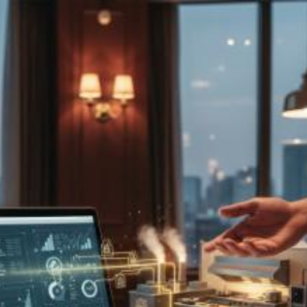
Quanto costa
installare impianti
geotermici a
Siracusa? Prezzi e
tariffe 2026
Il costo medio per installare impianti
geotermici va da
15000€ a 60000€
Vuoi sapere il prezzo preciso per installare impianti geotermici?