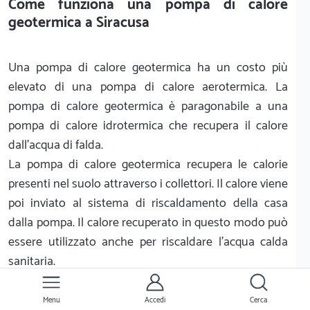
Come funziona una pompa di calore
geotermica a Siracusa
Una pompa di calore geotermica ha un costo più
elevato di una pompa di calore aerotermica. La
pompa di calore geotermica è paragonabile a una
pompa di calore idrotermica che recupera il calore
dall'acqua di falda.
La pompa di calore geotermica recupera le calorie
presenti nel suolo attraverso i collettori. Il calore viene
poi inviato al sistema di riscaldamento della casa
dalla pompa. Il calore recuperato in questo modo può
essere utilizzato anche per riscaldare l'acqua calda
sanitaria.
Per una casa monofamiliare, la temperatura catturata
è inferiore o uguale a 30 gradi. Ecco perché questa
Menu
Accedi
Cerca