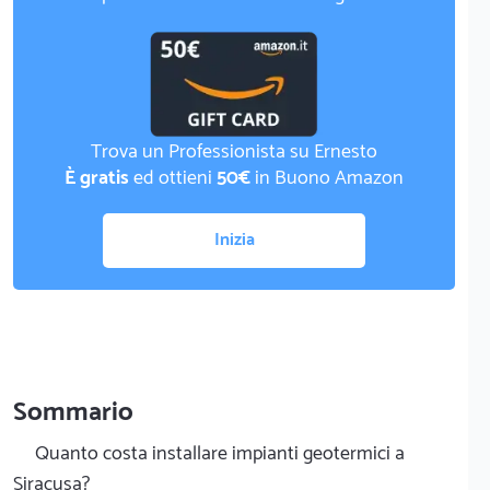
Trova un Professionista su Ernesto
È gratis
ed ottieni
50€
in Buono Amazon
Inizia
Sommario
Quanto costa installare impianti geotermici a
Siracusa?