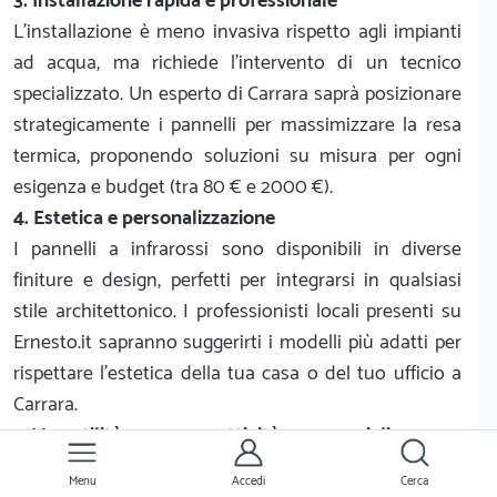
3. Installazione rapida e professionale
L'installazione è meno invasiva rispetto agli impianti
ad acqua, ma richiede l'intervento di un tecnico
specializzato. Un esperto di Carrara saprà posizionare
strategicamente i pannelli per massimizzare la resa
termica, proponendo soluzioni su misura per ogni
esigenza e budget (tra 80 € e 2000 €).
4. Estetica e personalizzazione
I pannelli a infrarossi sono disponibili in diverse
finiture e design, perfetti per integrarsi in qualsiasi
stile architettonico. I professionisti locali presenti su
Ernesto.it sapranno suggerirti i modelli più adatti per
rispettare l'estetica della tua casa o del tuo ufficio a
Carrara.
5. Versatilità per case e attività commerciali
Questa tecnologia è perfetta per molteplici contesti:
Menu
Accedi
Cerca