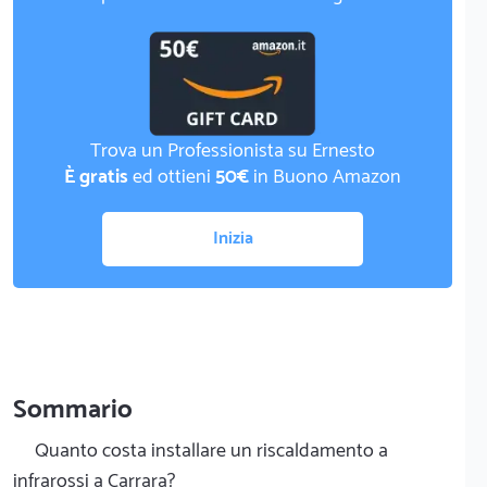
Trova un Professionista su Ernesto
È gratis
ed ottieni
50€
in Buono Amazon
Inizia
Sommario
Quanto costa installare un riscaldamento a
infrarossi a Carrara?