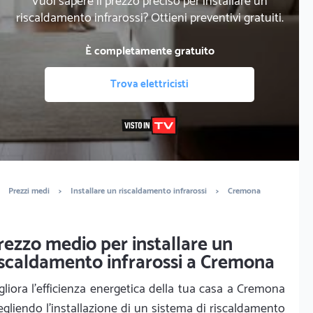
Vuoi sapere il prezzo preciso per installare un
riscaldamento infrarossi? Ottieni preventivi gratuiti.
È completamente gratuito
Trova elettricisti
Prezzi medi
>
Installare un riscaldamento infrarossi
>
Cremona
rezzo medio per installare un
iscaldamento infrarossi a Cremona
gliora l’efficienza energetica della tua casa a Cremona
egliendo l’installazione di un sistema di riscaldamento