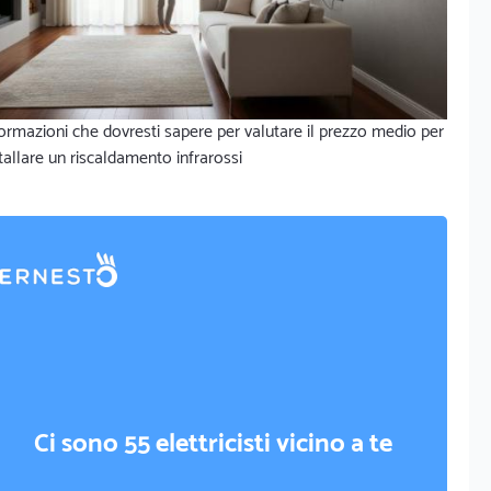
ormazioni che dovresti sapere per valutare il prezzo medio per
tallare un riscaldamento infrarossi
Ci sono 55 elettricisti vicino a te