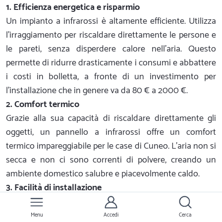
1. Efficienza energetica e risparmio
Un impianto a infrarossi è altamente efficiente. Utilizza
l'irraggiamento per riscaldare direttamente le persone e
le pareti, senza disperdere calore nell'aria. Questo
permette di ridurre drasticamente i consumi e abbattere
i costi in bolletta, a fronte di un investimento per
l'installazione che in genere va da 80 € a 2000 €.
2. Comfort termico
Grazie alla sua capacità di riscaldare direttamente gli
oggetti, un pannello a infrarossi offre un comfort
termico impareggiabile per le case di Cuneo. L'aria non si
secca e non ci sono correnti di polvere, creando un
ambiente domestico salubre e piacevolmente caldo.
3. Facilità di installazione
Sebbene sia fondamentale affidarsi a un tecnico di
Ernesto.it per l'installazione a Cuneo, l'operazione è
Menu
Accedi
Cerca