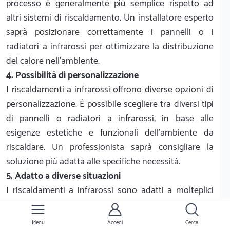
processo è generalmente più semplice rispetto ad
altri sistemi di riscaldamento. Un installatore esperto
saprà posizionare correttamente i pannelli o i
radiatori a infrarossi per ottimizzare la distribuzione
del calore nell'ambiente.
4. Possibilità di personalizzazione
I riscaldamenti a infrarossi offrono diverse opzioni di
personalizzazione. È possibile scegliere tra diversi tipi
di pannelli o radiatori a infrarossi, in base alle
esigenze estetiche e funzionali dell'ambiente da
riscaldare. Un professionista saprà consigliare la
soluzione più adatta alle specifiche necessità.
5. Adatto a diverse situazioni
I riscaldamenti a infrarossi sono adatti a molteplici
situazioni e scenari. Possono essere utilizzati sia in
ambienti domestici che commerciali, come uffici,
Menu
Accedi
Cerca