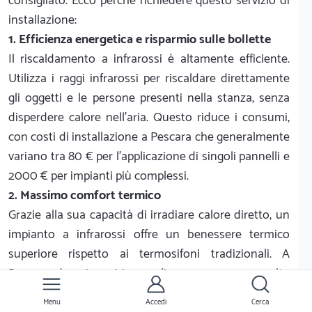
consigliato. Ecco perché richiedere questo servizio di
installazione:
1. Efficienza energetica e risparmio sulle bollette
Il riscaldamento a infrarossi è altamente efficiente.
Utilizza i raggi infrarossi per riscaldare direttamente
gli oggetti e le persone presenti nella stanza, senza
disperdere calore nell'aria. Questo riduce i consumi,
con costi di installazione a Pescara che generalmente
variano tra 80 € per l'applicazione di singoli pannelli e
2000 € per impianti più complessi.
2. Massimo comfort termico
Grazie alla sua capacità di irradiare calore diretto, un
impianto a infrarossi offre un benessere termico
superiore rispetto ai termosifoni tradizionali. A
Pescara, dove i mesi invernali possono essere molto
umidi, questo sistema non secca l'aria e crea un
Menu
Accedi
Cerca