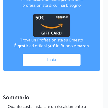
professionista di cui hai bisogno
Trova un Professionista su Ernesto
È gratis
ed ottieni
50€
in Buono Amazon
Inizia
Sommario
Quanto costa installare un riscaldamento a