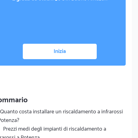
Inizia
ommario
Quanto costa installare un riscaldamento a infrarossi
Potenza?
Prezzi medi degli impianti di riscaldamento a
frarossi a Potenza