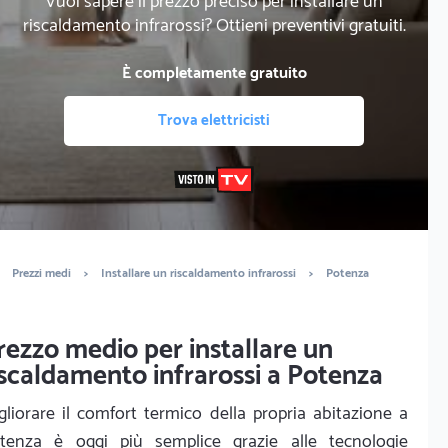
Vuoi sapere il prezzo preciso per installare un
riscaldamento infrarossi? Ottieni preventivi gratuiti.
È completamente gratuito
Trova elettricisti
Prezzi medi
>
Installare un riscaldamento infrarossi
>
Potenza
rezzo medio per installare un
iscaldamento infrarossi a Potenza
gliorare il comfort termico della propria abitazione a
tenza è oggi più semplice grazie alle tecnologie