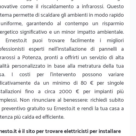
novative come il riscaldamento a infrarossi. Questo
stema permette di scaldare gli ambienti in modo rapido
uniforme, garantendo al contempo un risparmio
ergetico significativo e un minor impatto ambientale.
 Ernesto.it puoi trovare facilmente i migliori
ofessionisti esperti nell'installazione di pannelli a
frarossi a Potenza, pronti a offrirti un servizio di alta
alità personalizzato in base alla metratura della tua
sa. I costi per l'intervento possono variare
dicativamente da un minimo di 80 € per singole
stallazioni fino a circa 2000 € per impianti più
mplessi. Non rinunciare al benessere: richiedi subito
 preventivo gratuito su Ernesto.it e rendi la tua casa a
tenza più calda ed efficiente.
nesto.it
è il sito per trovare elettricisti per installare