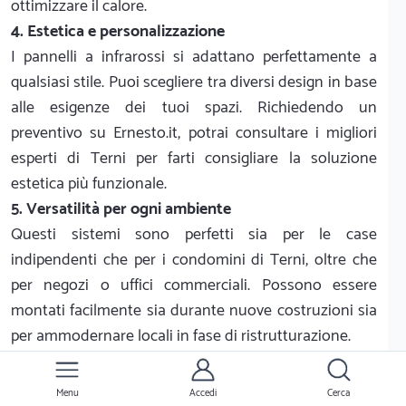
ottimizzare il calore.
4. Estetica e personalizzazione
I pannelli a infrarossi si adattano perfettamente a
qualsiasi stile. Puoi scegliere tra diversi design in base
alle esigenze dei tuoi spazi. Richiedendo un
preventivo su Ernesto.it, potrai consultare i migliori
esperti di Terni per farti consigliare la soluzione
estetica più funzionale.
5. Versatilità per ogni ambiente
Questi sistemi sono perfetti sia per le case
indipendenti che per i condomini di Terni, oltre che
per negozi o uffici commerciali. Possono essere
montati facilmente sia durante nuove costruzioni sia
per ammodernare locali in fase di ristrutturazione.
6. Durata nel tempo e zero manutenzione
Un impianto a infrarossi di qualità è un investimento
Menu
Accedi
Cerca