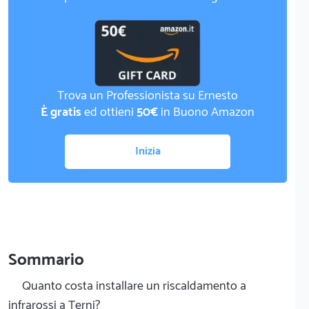
Trova un Professionista su Ernesto
È gratis
ed ottieni
50€
in Buono Amazon
Inizia
Sommario
Quanto costa installare un riscaldamento a
infrarossi a Terni?