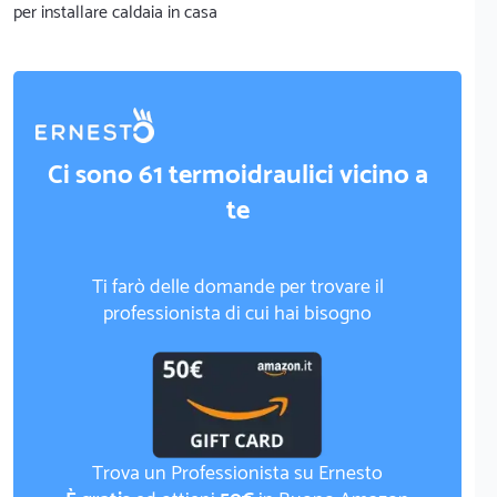
per installare caldaia in casa
Ci sono 61 termoidraulici vicino a
te
Ti farò delle domande per trovare il
professionista di cui hai bisogno
Trova un Professionista su Ernesto