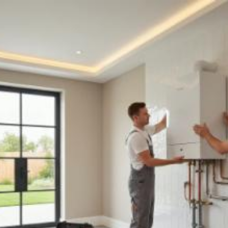
Quanto costa
installare caldaia in
casa a Fermo? Prezzi
e tariffe 2026
Il costo medio per installare caldaia in casa va
da
300€ a 20000€
Vuoi sapere il prezzo preciso per installare caldaia in casa? Ottieni
preventivi gratuiti.