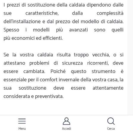
I prezzi di sostituzione della caldaia dipendono dalle
sue caratteristiche, dalla complessità
dell'installazione e dal prezzo del modello di caldaia.
Spesso i modelli più avanzati sono quelli
più economici ed efficienti.
Se la vostra caldaia risulta troppo vecchia, o si
attestano problemi di sicurezza ricorrenti, deve
essere cambiata. Poiché questo strumento è
essenziale per il comfort invernale della vostra casa, la
sua sostituzione deve essere attentamente
considerata e preventivata.
Trova i migliori idraulici a Fermo per
sostituire la caldaia
e confronta i preventivi
Menu
Accedi
Cerca