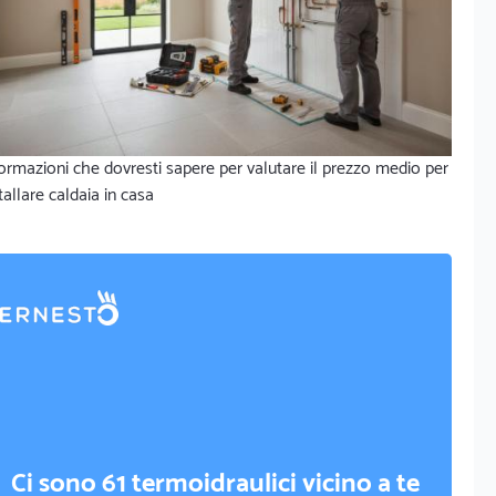
ormazioni che dovresti sapere per valutare il prezzo medio per
tallare caldaia in casa
Ci sono 61 termoidraulici vicino a te