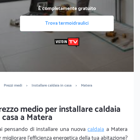
È completamente gratuito
Trova termoidraulici
Prezzi medi
>
Installare caldaia in casa
>
Matera
rezzo medio per installare caldaia
n casa a Matera
ai pensando di installare una nuova
caldaia
a Matera
r migliorare l'efficienza energetica della tua abitazione?