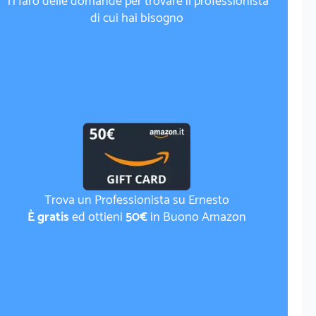
Ti farò delle domande per trovare il professionista
di cui hai bisogno
Trova un Professionista su Ernesto
È gratis
ed ottieni
50€
in Buono Amazon