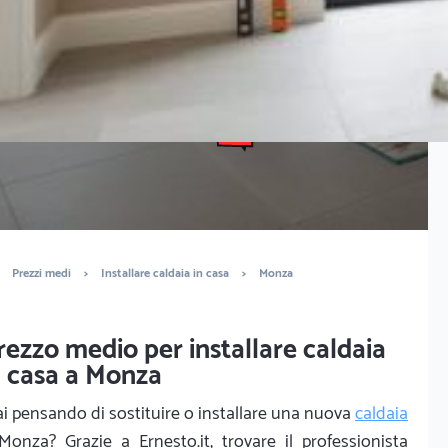
È completamente gratuito
Trova termoidraulici
Prezzi medi
>
Installare caldaia in casa
>
Monza
rezzo medio per installare caldaia
n casa a Monza
ai pensando di sostituire o installare una nuova
caldaia
Monza? Grazie a Ernesto.it, trovare il professionista