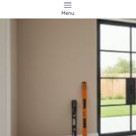
Menu
Quanto costa
installare caldaia in
casa a Monza? Prezzi
e tariffe 2026
Il costo medio per installare caldaia in casa va
da
300€ a 20000€
Vuoi sapere il prezzo preciso per installare caldaia
in casa? Ottieni preventivi gratuiti.