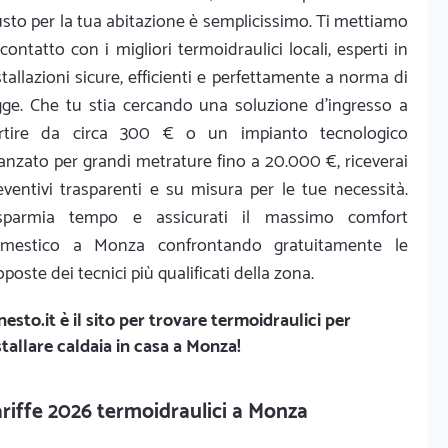
usto per la tua abitazione è semplicissimo. Ti mettiamo
 contatto con i migliori termoidraulici locali, esperti in
stallazioni sicure, efficienti e perfettamente a norma di
gge. Che tu stia cercando una soluzione d'ingresso a
rtire da circa 300 € o un impianto tecnologico
anzato per grandi metrature fino a 20.000 €, riceverai
eventivi trasparenti e su misura per le tue necessità.
sparmia tempo e assicurati il massimo comfort
mestico a Monza confrontando gratuitamente le
oposte dei tecnici più qualificati della zona.
nesto.it
è il sito per trovare termoidraulici per
stallare caldaia in casa a Monza!
riffe 2026 termoidraulici a Monza