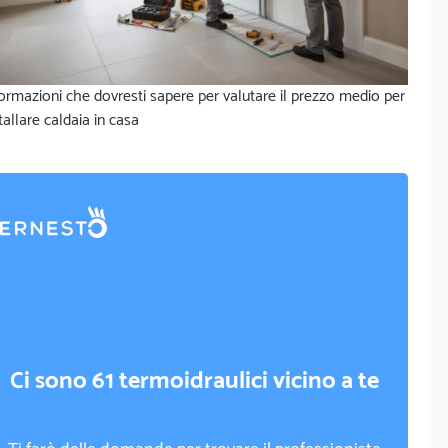
ormazioni che dovresti sapere per valutare il prezzo medio per
tallare caldaia in casa
Ci sono 61 termoidraulici vicino a te