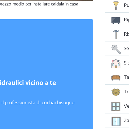
prezzo medio per installare caldaia in casa
Pu
Ri
Ri
Se
Ta
draulici vicino a te
Tr
il professionista di cui hai bisogno
Ve
Za