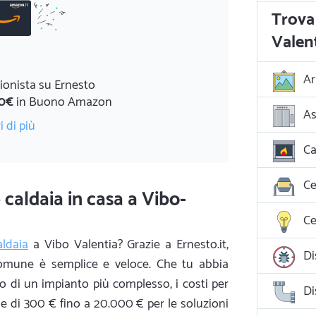
Trova 
Valen
Ar
ionista su Ernesto
0€
in Buono Amazon
As
i di più
Ca
Ce
 caldaia in casa a Vibo-
Ce
aldaia
a Vibo Valentia? Grazie a Ernesto.it,
Di
comune è semplice e veloce. Che tu abbia
 di un impianto più complesso, i costi per
Di
se di 300 € fino a 20.000 € per le soluzioni