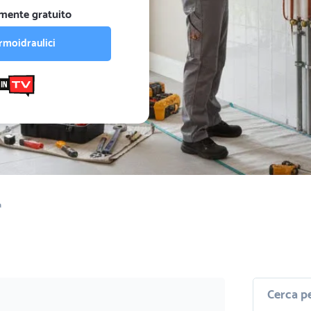
mente gratuito
rmoidraulici
a