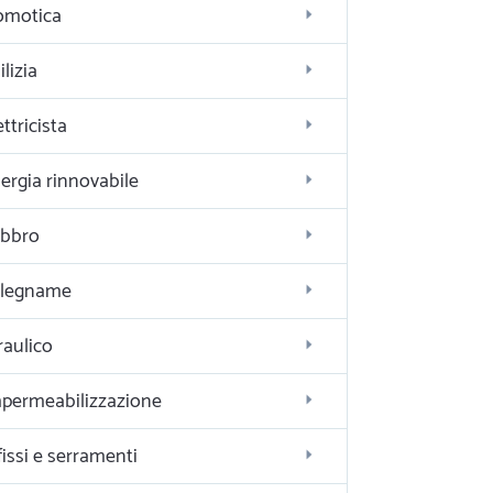
omotica
ilizia
ettricista
ergia rinnovabile
bbro
alegname
raulico
permeabilizzazione
fissi e serramenti