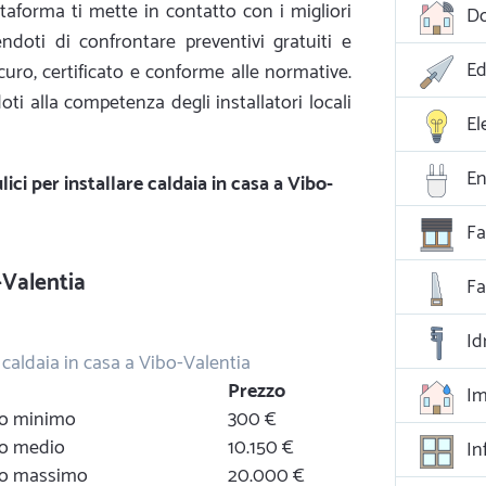
taforma ti mette in contatto con i migliori
D
endoti di confrontare preventivi gratuiti e
Ed
icuro, certificato e conforme alle normative.
oti alla competenza degli installatori locali
El
En
lici per installare caldaia in casa a Vibo-
Fa
-Valentia
F
Id
e caldaia in casa a Vibo-Valentia
Prezzo
Im
zzo minimo
300 €
zzo medio
10.150 €
In
zzo massimo
20.000 €