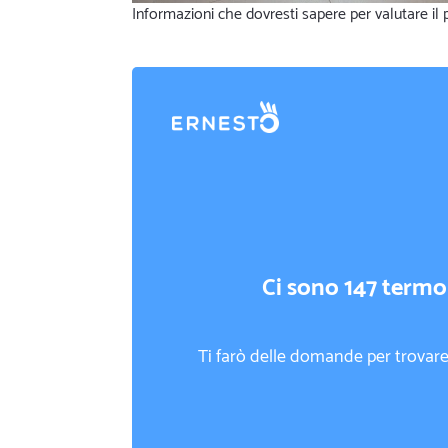
Informazioni che dovresti sapere per valutare il 
Ci sono 147 termoi
Ti farò delle domande per trovare 