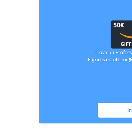
Trova un Profess
È gratis
ed ottieni
5
In