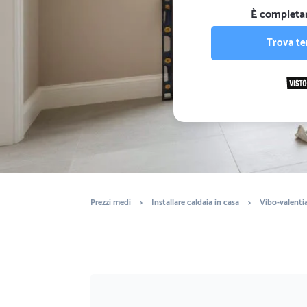
È completa
Trova te
Prezzi medi
>
Installare caldaia in casa
>
Vibo-valenti