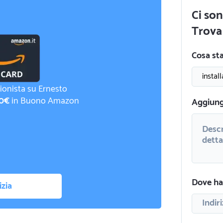
Ci son
Trova 
Cosa st
ionista su Ernesto
0€
in Buono Amazon
Aggiungi
Dove hai
izia