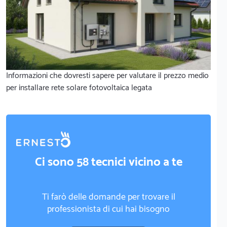
Informazioni che dovresti sapere per valutare il prezzo medio
per installare rete solare fotovoltaica legata
Ci sono 58 tecnici vicino a te
Ti farò delle domande per trovare il
professionista di cui hai bisogno