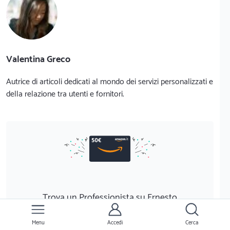
Valentina Greco
Autrice di articoli dedicati al mondo dei servizi personalizzati e
della relazione tra utenti e fornitori.
Trova un Professionista su Ernesto
È gratis
ed ottieni
50€
in Buono Amazon
Menu
Accedi
Cerca
Scopri di più