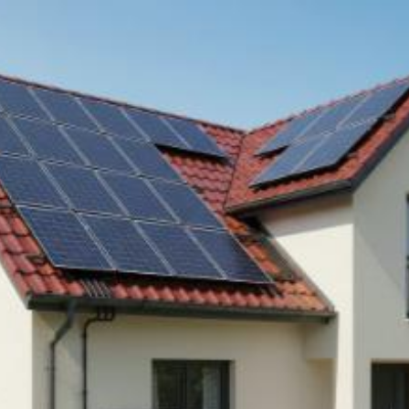
Quanto costa
installare rete solare
fotovoltaica legata a
Caserta? Prezzi e
tariffe 2026
Il costo medio per installare rete solare
fotovoltaica legata va da
8594€ a 25597€
Vuoi sapere il prezzo preciso per installare rete solare fotovoltaica