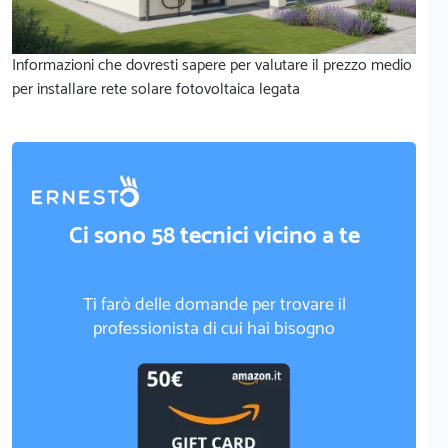
Informazioni che dovresti sapere per valutare il prezzo medio
per installare rete solare fotovoltaica legata
Ci sono 58 tecnici vicino a te
Ti farò delle domande per trovare il
professionista di cui hai bisogno