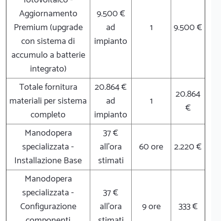
Aggiornamento
9.500 €
Premium (upgrade
ad
1
9.500 €
con sistema di
impianto
accumulo a batterie
integrato)
Totale fornitura
20.864 €
20.864
materiali per sistema
ad
1
€
completo
impianto
Manodopera
37 €
specializzata -
all'ora
60 ore
2.220 €
Installazione Base
stimati
Manodopera
specializzata -
37 €
Configurazione
all'ora
9 ore
333 €
componenti
stimati