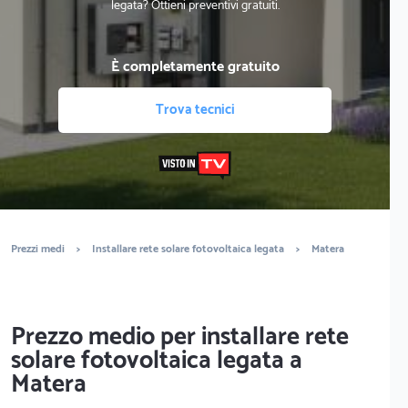
legata? Ottieni preventivi gratuiti.
È completamente gratuito
Trova tecnici
Prezzi medi
>
Installare rete solare fotovoltaica legata
>
Matera
Prezzo medio per installare rete
solare fotovoltaica legata a
Matera