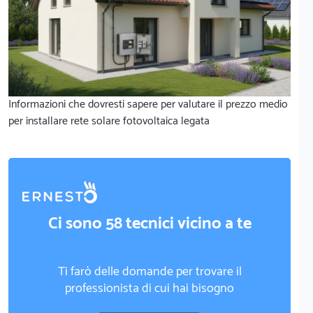
Informazioni che dovresti sapere per valutare il prezzo medio
per installare rete solare fotovoltaica legata
Ci sono 58 tecnici vicino a te
Ti farò delle domande per trovare il
professionista di cui hai bisogno