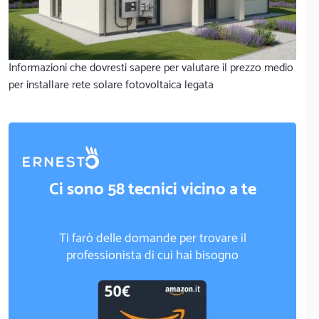
Informazioni che dovresti sapere per valutare il prezzo medio
per installare rete solare fotovoltaica legata
Ci sono 58 tecnici vicino a te
Ti farò delle domande per trovare il
professionista di cui hai bisogno