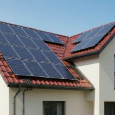
Quanto costa
installare rete solare
fotovoltaica legata a
Monza? Prezzi e
tariffe 2026
Il costo medio per installare rete solare
fotovoltaica legata va da
8594€ a 25597€
Vuoi sapere il prezzo preciso per installare rete solare fotovoltaica